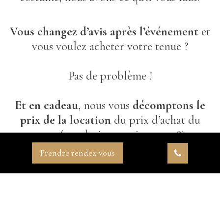
Vous changez d’avis après l’événement
et
vous voulez acheter votre tenue ?
Pas de problème !
Et en cadeau
, nous vous
décomptons le
prix de la location
du prix d’achat du
costume (sur devis et toujours
-50% sur
les pièces d’occasion
).
Prendre rendez-vous
Prendre rendez-vous
*Gratuit et sans engagement