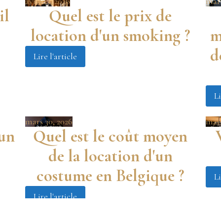
avril 27, 2026
mars
il
Quel est le prix de
location d'un smoking ?
m
d
Lire l'article
Li
mars 30, 2026
mars
un
Quel est le coût moyen
de la location d'un
costume en Belgique ?
Li
Lire l'article