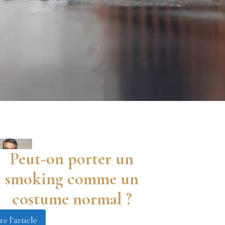
let 3, 2026
Peut-on porter un
smoking comme un
costume normal ?
re l'article