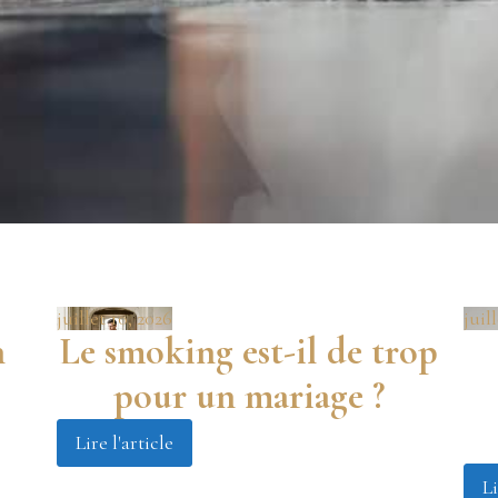
juillet 10, 2026
juil
n
Le smoking est-il de trop
pour un mariage ?
Lire l'article
Li