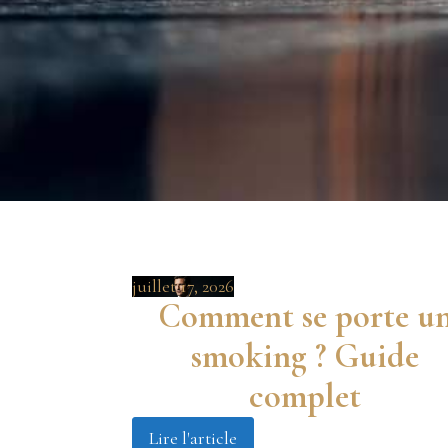
juillet 17, 2026
Comment se porte u
smoking ? Guide
complet
Lire l'article