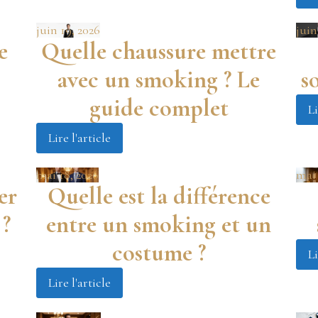
juin 19, 2026
juin
e
Quelle chaussure mettre
avec un smoking ? Le
s
guide complet
Li
Lire l'article
mai 18, 2026
mai 
er
Quelle est la différence
 ?
entre un smoking et un
costume ?
Li
Lire l'article